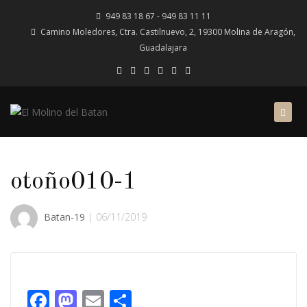
949 83 18 67 - 949 83 11 11
Camino Moledores, Ctra. Castilnuevo, 2, 19300 Molina de Aragón,
Guadalajara
otoño010-1
Batan-19
06/11/2019
Facebook
Mastodon
Email
Compartir