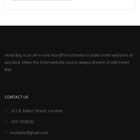
Hotel Bay is an all-in-one WordPress theme to make hotel websites of
any kind. Make the hotel website you’ve always dreamt of with Hotel
Bay.
CONTACT US
221 B, Baker Street, London
+01-7458292
example@gmail.com